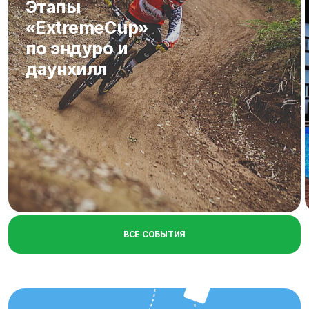
Этапы
«ExtremeCup»
по эндуро и
даунхилл
ВСЕ СОБЫТИЯ