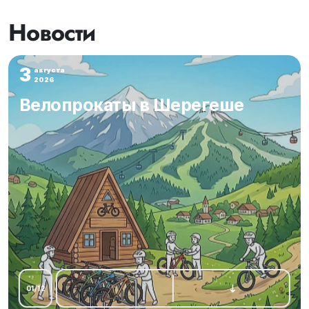
Новости
3
августа
2026
Велопрокаты в Шерегеше
01
/
12