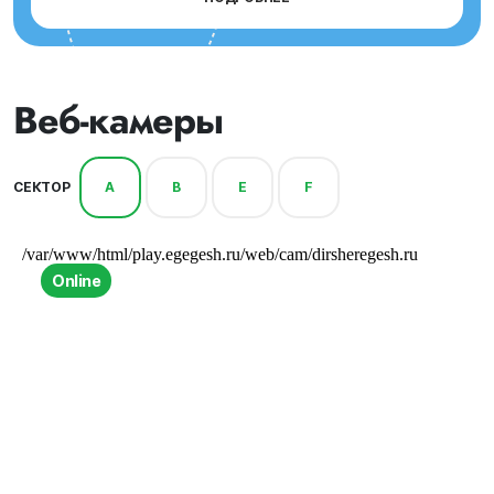
Веб-камеры
СЕКТОР
A
B
E
F
Online
Каскад. Гора Зелёная