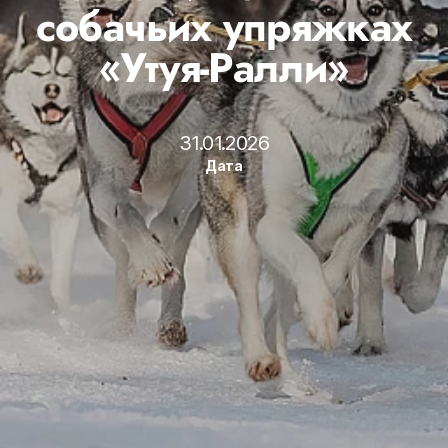
собачьих упряжках
«Утуя-Ралли»
31.01.2026
Дата