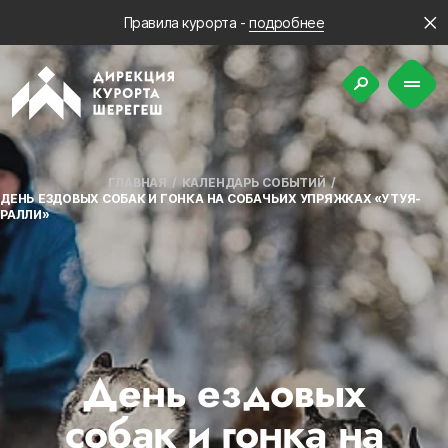
Правила курорта -
подробнее
ГЛАВНАЯ
КАЛЕНДАРЬ СОБЫТИЙ
ДЕНЬ ЕЗДОВЫХ СОБАК И ГОНКА НА СОБАЧЬИХ УПРЯЖКАХ «УТУЯ-
РАЛЛИ»
День ездовых
собак и гонка на