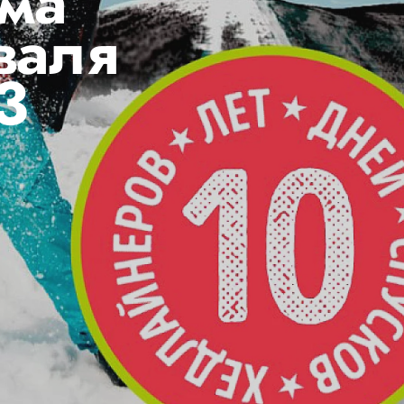
ма
валя
3