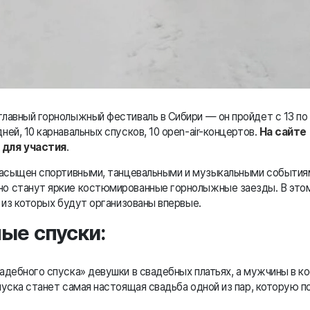
лавный горнолыжный фестиваль в Сибири — он пройдет с 13 по 
ей, 10 карнавальных спусков, 10 open-air-концертов.
На сайте
 для участия
.
 насыщен спортивными, танцевальными и музыкальными события
о станут яркие костюмированные горнолыжные заезды. В этом 
8 из которых будут организованы впервые.
ые спуски:
адебного спуска» девушки в свадебных платьях, а мужчины в к
пуска станет самая настоящая свадьба одной из пар, которую п