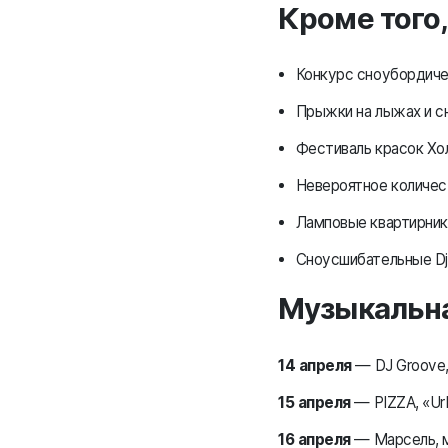
Кроме того,
Конкурс сноубордиче
Прыжки на лыжах и с
Фестиваль красок Хо
Невероятное количес
Ламповые квартирник
Сноусшибательные Dj
Музыкальна
14 апреля
— DJ Groove,
15 апреля
— PIZZA, «Ur
16 апреля
— Марсель, м