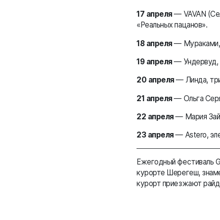
17 апреля
— VAVAN (Сел
«Реальных пацанов».
18 апреля
— Мураками, д
19 апреля
— Ундервуд, 
20 апреля
— Линда, три
21 апреля
— Ольга Серя
22 апреля
— Мария Зайц
23 апреля
— Astero, эл
Ежегодный фестиваль Gr
курорте Шерегеш, знаме
курорт приезжают райд