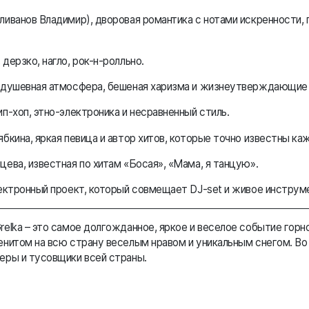
иванов Владимир), дворовая романтика с нотами искренности, 
ерзко, нагло, рок-н-ролльно.
душевная атмосфера, бешеная харизма и жизнеутверждающие 
п-хоп, этно-электроника и несравненный стиль.
бкина, яркая певица и автор хитов, которые точно известны ка
ева, известная по хитам «Босая», «Мама, я танцую».
ектронный проект, который совмещает DJ-set и живое инструм
elka – это самое долгожданное, яркое и веселое событие горн
нитом на всю страну веселым нравом и уникальным снегом. Во
еры и тусовщики всей страны.