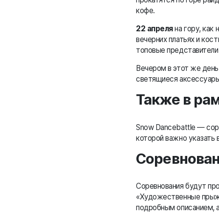
кофе.
22 апреля
на гору, как
вечерних платьях и кост
топовые представители 
Вечером в этот же день
светящиеся аксессуары,
Также в ра
Snow Dancebattle — сор
которой важно указать 
Соревнован
Соревнования будут про
«Художественные прыжк
подробным описанием, 