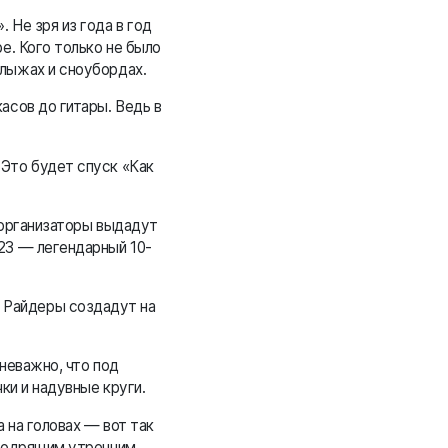
 Не зря из года в год
е. Кого только не было
 лыжах и сноубордах.
асов до гитары. Ведь в
 Это будет спуск «Как
 организаторы выдадут
23 — легендарный 10-
 Райдеры создадут на
 неважно, что под
ки и надувные круги.
 на головах — вот так
 бодрящим утренним