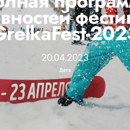
олная програм
ивностей фести
GrelkaFest-202
20.04.2023
Дата