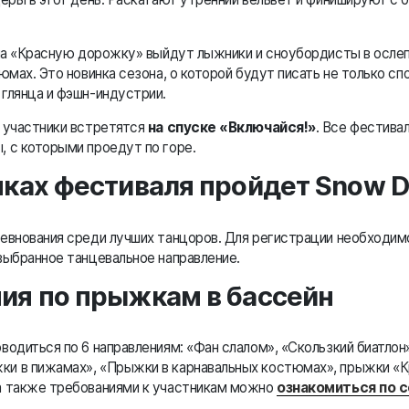
 на «Красную дорожку» выйдут лыжники и сноубордисты в осле
юмах. Это новинка сезона, о которой будут писать не только спо
глянца и фэшн-индустрии.
 участники встретятся
на спуске «Включайся!»
. Все фестива
 с которыми проедут по горе.
мках фестиваля пройдет Snow D
евнования среди лучших танцоров. Для регистрации необходимо
выбранное танцевальное направление.
ия по прыжкам в бассейн
водиться по 6 направлениям: «Фан слалом», «Скользкий биатлон
и в пижамах», «Прыжки в карнавальных костюмах», прыжки «К
а также требованиями к участникам можно
ознакомиться по 