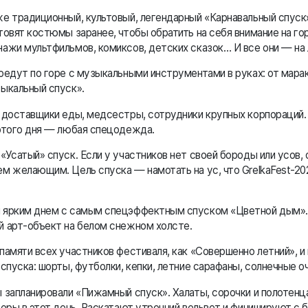
е традиционный, культовый, легендарный «Карнавальный спуск».
товят костюмы заранее, чтобы обратить на себя внимание на гор
ажи мультфильмов, комиксов, детских сказок… И все они — на
оедут по горе с музыкальными инструментами в руках: от марак
ыкальный спуск».
 доставщики еды, медсестры, сотрудники крупных корпораций.
 этого дня — любая спецодежда.
«Усатый» спуск. Если у участников нет своей бороды или усов,
м желающим. Цель спуска — намотать на ус, что GrelkaFest-20
ярким днем с самым спецэффектным спуском «Цветной дым».
й арт-объект на белом снежном холсте.
памяти всех участников фестиваля, как «Совершенно летний», и
спуска: шорты, футболки, кепки, летние сарафаны, солнечные оч
 запланировали «Пижамный спуск». Халаты, сорочки и полотенца
деры в этот день. Раскатают утренний вельвет и финишируют с