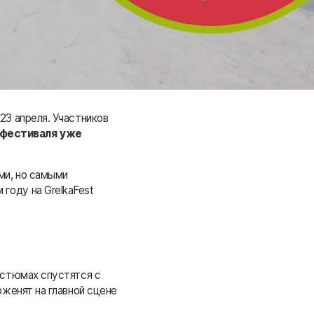
23 апреля. Участников
 фестиваля уже
ми, но самыми
году на GrelkaFest
остюмах спустятся с
оженят на главной сцене