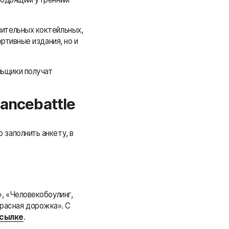
пительных коктейльных,
ртивные издания, но и
льщики получат
ancebattle
 заполнить анкету, в
», «Человекобоулинг,
расная дорожка». С
ссылке
.