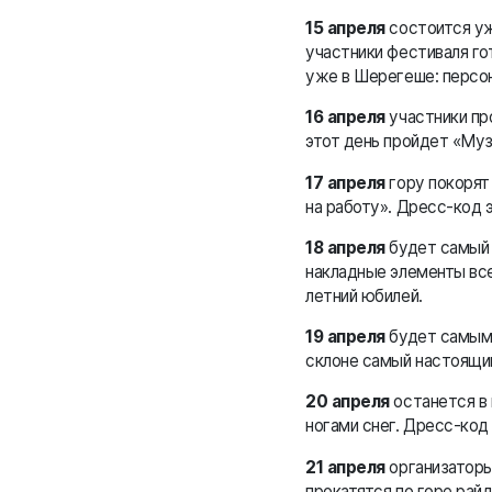
15 апреля
состоится уж
участники фестиваля го
уже в Шерегеше: персон
16 апреля
участники пр
этот день пройдет «Муз
17 апреля
гору покорят
на работу». Дресс-код
18 апреля
будет самый 
накладные элементы все
летний юбилей.
19 апреля
будет самым 
склоне самый настоящи
20 апреля
останется в 
ногами снег. Дресс-код 
21 апреля
организаторы
прокатятся по горе рай