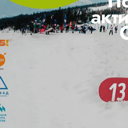
П
акт