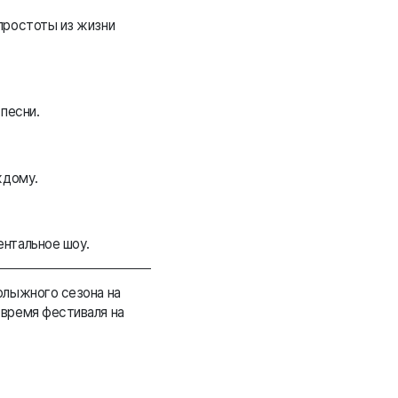
простоты из жизни
песни.
ждому.
ентальное шоу.
олыжного сезона на
 время фестиваля на