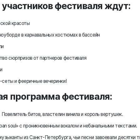
 участников фестиваля ждут:
ской красоты
ноуборде в карнавальных костюмах в бассейн
ли
тво сюрпризов от партнеров фестиваля
и
-сеты и фееричные вечеринки!
я программа фестиваля:
 Повелитель битов, властелин винила и король вертушек.
ban soul» c проникновенным вокалом и небанальными текстами.
узыканты из Санкт-Петербурга, чьи песни завоевали десятки 