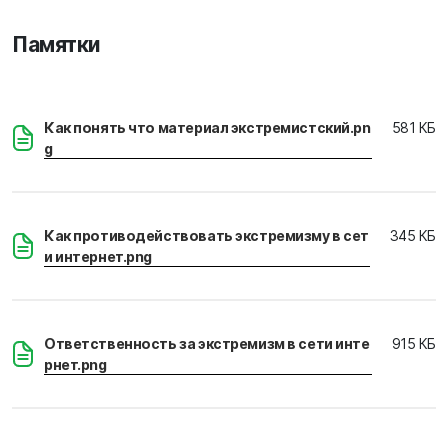
Памятки
Как понять что материал экстремистcкий.pn
581 КБ
g
Как противодействовать экстремизму в сет
345 КБ
и интернет.png
Ответственность за экстремизм в сети инте
915 КБ
рнет.png