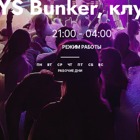
YS Bunker, кл
21:00 - 04:00
РЕЖИМ РАБОТЫ
ПН
ВТ
СР
ЧТ
ПТ
СБ
ВС
РАБОЧИЕ ДНИ