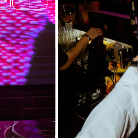
1
/
08