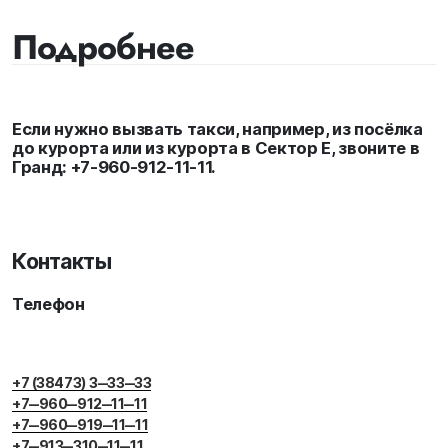
Подробнее
Если нужно вызвать такси, например, из посёлка
до курорта или из курорта в Сектор Е, звоните в
Гранд: +7-960-912-11-11.
Контакты
Телефон
+7 (38473) 3‒33‒33
+7‒960‒912‒11‒11
+7‒960‒919‒11‒11
+7‒913‒310‒11‒11