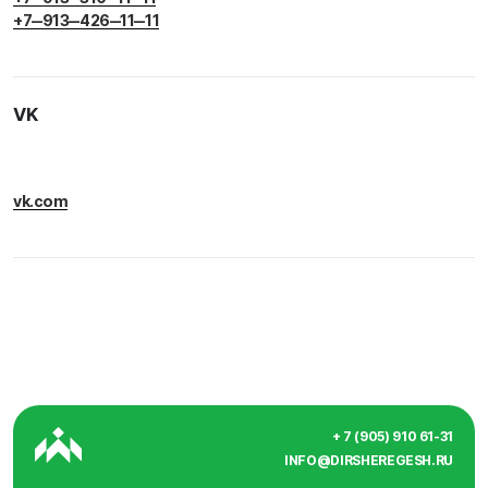
+7‒913‒426‒11‒11
VK
vk.com
+ 7 (905) 910 61-31
INFO@DIRSHEREGESH.RU