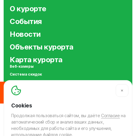
О курорте
События
Новости
Объекты курорта
Карта курорта
Веб-камеры
Система скидок
Сотрудничество
SOS
МЫ В СОЦСЕТЯХ
Продолжая пользоваться сайтом, вы даёте
Согласие
на
автоматический сбор и анализ ваших данных,
необходимых для работы сайта и его улучшения,
© 2009-2026 «Шерегеш»
использование файлов cookie.
Политика конфиденциальности