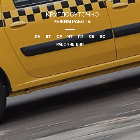
КРУГЛОСУТОЧНО
РЕЖИМ РАБОТЫ
ПН
ВТ
СР
ЧТ
ПТ
СБ
ВС
РАБОЧИЕ ДНИ