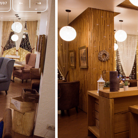
1
/
07