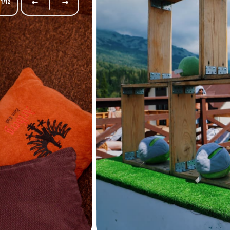
1
/
12