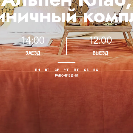
тиничный комп
14:00
12:00
ЗАЕЗД
ВЫЕЗД
ПН
ВТ
СР
ЧТ
ПТ
СБ
ВС
РАБОЧИЕ ДНИ