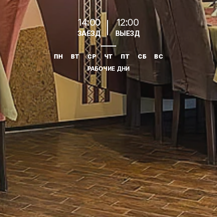
14:00
12:00
ЗАЕЗД
ВЫЕЗД
ПН
ВТ
СР
ЧТ
ПТ
СБ
ВС
РАБОЧИЕ ДНИ